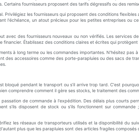
 Certains fournisseurs proposent des tarifs dégressifs ou des remise
l. Privilégiez les fournisseurs qui proposent des conditions flexible
t l'échéance, un atout précieux pour les petites entreprises ou cel
t avec des fournisseurs nouveaux ou non vérifiés. Les services de sé
ue financier. Établissez des conditions claires et écrites qui protègen
ements à long terme ou les commandes importantes. N'hésitez pas à
 des accessoires comme des porte-parapluies ou des sacs de transpor
ses.
t bloqué pendant le transport ou s'il arrive trop tard. C'est pourquoi 
 bien comprendre comment il gère ses stocks, le traitement des comm
 la passation de commande à l'expédition. Des délais plus courts p
nt s'ils disposent de stock ou s'ils fonctionnent sur commande ;
Vérifiez les réseaux de transporteurs utilisés et la disponibilité du 
'autant plus que les parapluies sont des articles fragiles composés