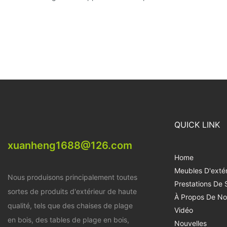
QUICK LINK
xuanheng1688@126.com
Home
Meubles D'extér
Nous produisons principalement toutes
Prestations De 
sortes de produits d'extérieur de haute
À Propos De No
qualité, tels que des chaises de plage
Vidéo
en bois, des tables de plage en bois,
Nouvelles