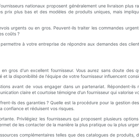
urnisseurs nationaux proposent généralement une livraison plus ra
des prix plus bas et des modèles de produits uniques, mais implique
 envois urgents ou en gros. Peuvent-ils traiter les commandes urge
es coûts ?
ut permettre à votre entreprise de répondre aux demandes des clie
r en gros d'un excellent fournisseur. Vous aurez sans doute des qu
t la disponibilité de l'équipe de votre fournisseur influencent cons
estions avant de vous engager dans un partenariat. Répondent-ils 
nication claire et courtoise témoigne d’un fournisseur qui valorise vo
Offrent-ils des garanties ? Quelle est la procédure pour la gestion 
 la confiance et réduisent vos risques.
tante. Privilégiez les fournisseurs qui proposent plusieurs option
met de les contacter de la manière la plus pratique ou la plus urgen
 ressources complémentaires telles que des catalogues de produits