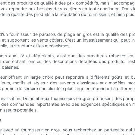
t des produits de qualité à des prix compétitifs, mais il accompag
ouvez répondre aux besoins de vos clients en toute confiance. Dans l
e la qualité des produits à la réputation du fournisseur, et bien plus
x d'un fournisseur de parasols de plage en gros est la qualité des p
 et supportent les vents côtiers. C'est un investissement qui peut i
toile, la structure et les mécanismes.
stants aux UV et déperlants, ainsi que des armatures robustes e
er des échantillons ou des descriptions détaillées des produits. Tes
s baleines.
isseur offrant un large choix peut répondre à différents goûts et
uleurs, motifs et styles : des auvents classiques aux modèles mo
us permet de séduire une clientèle plus large en répondant à différent
sonnalisation. De nombreux fournisseurs en gros proposent des par
er des commandes importantes avec des exigences spécifiques en mati
isseurs potentiels.
s
ce avec un fournisseur en gros. Vous recherchez un partenaire qui