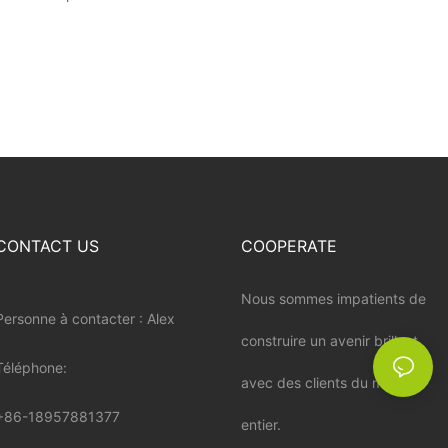
CONTACT US
COOPERATE
Nous sommes impatients de
Personne à contacter : Alex
construire un avenir brillant
Téléphone:
avec des clients du monde
+86-18957881377
entier.