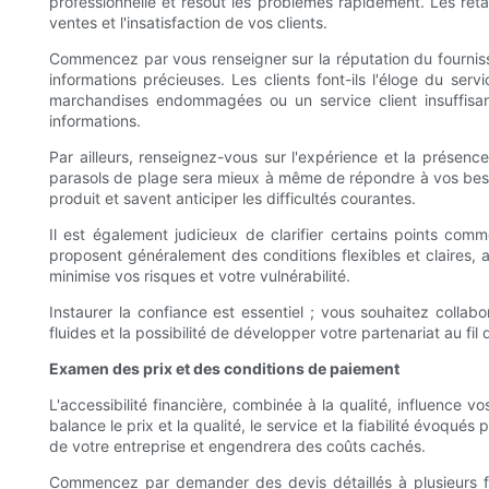
professionnelle et résout les problèmes rapidement. Les ret
ventes et l'insatisfaction de vos clients.
Commencez par vous renseigner sur la réputation du fourniss
informations précieuses. Les clients font-ils l'éloge du se
marchandises endommagées ou un service client insuffisant
informations.
Par ailleurs, renseignez-vous sur l'expérience et la présen
parasols de plage sera mieux à même de répondre à vos besoi
produit et savent anticiper les difficultés courantes.
Il est également judicieux de clarifier certains points comm
proposent généralement des conditions flexibles et claires, a
minimise vos risques et votre vulnérabilité.
Instaurer la confiance est essentiel ; vous souhaitez collab
fluides et la possibilité de développer votre partenariat au fil
Examen des prix et des conditions de paiement
L'accessibilité financière, combinée à la qualité, influence v
balance le prix et la qualité, le service et la fiabilité évoq
de votre entreprise et engendrera des coûts cachés.
Commencez par demander des devis détaillés à plusieurs fourn