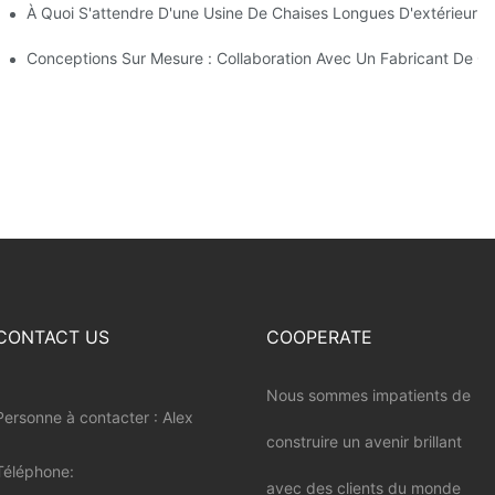
De Parasols De Plage
À Quoi S'attendre D'une Usine De Chaises Longues D'extérieur D
extérieur
Conceptions Sur Mesure : Collaboration Avec Un Fabricant De Ch
CONTACT US
COOPERATE
Nous sommes impatients de
Personne à contacter : Alex
construire un avenir brillant
Téléphone:
avec des clients du monde