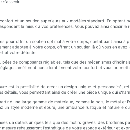
r s'asseoir.
confort et un soutien supérieurs aux modèles standard. En optant pou
espondent le mieux à vos préférences. Vous pouvez ainsi choisir le 
pour offrir un soutien optimal à votre corps, contribuant ainsi à pré
tement adaptée à votre corps, offrant un soutien là où vous en avez 
rt et votre détente.
quipées de composants réglables, tels que des mécanismes d'inclinai
 réglages améliorent considérablement votre confort et vous permette
e est la possibilité de créer un design unique et personnalisé, ref
et les détails, vous permettant ainsi de créer une pièce unique qui s'h
ir d'une large gamme de matériaux, comme le bois, le métal et l'osie
ez un style moderne et épuré, une ambiance rustique et naturelle 
ées de détails uniques tels que des motifs gravés, des broderies per
r mesure rehausseront l'esthétique de votre espace extérieur et exprim