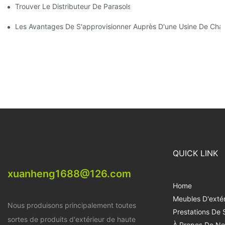
Trouver Le Distributeur De Parasols De Plage Idéal Pour Votre E
Les Avantages De S'approvisionner Auprès D'une Usine De Chai
QUICK LINK
xuanheng1688@126.com
Home
Meubles D'extér
Nous produisons principalement toutes
Prestations De 
sortes de produits d'extérieur de haute
À Propos De No