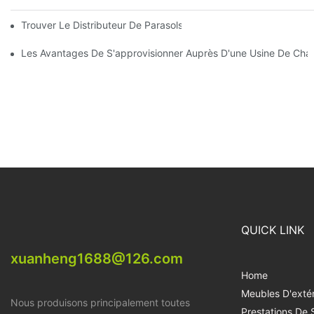
Trouver Le Distributeur De Parasols De Plage Idéal Pour Votre E
Les Avantages De S'approvisionner Auprès D'une Usine De Chai
QUICK LINK
xuanheng1688@126.com
Home
Meubles D'extér
Nous produisons principalement toutes
Prestations De 