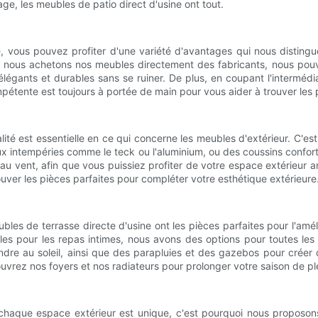
e, les meubles de patio direct d'usine ont tout.
 vous pouvez profiter d'une variété d'avantages qui nous distingu
ue nous achetons nos meubles directement des fabricants, nous pouvo
élégants et durables sans se ruiner. De plus, en coupant l'interméd
mpétente est toujours à portée de main pour vous aider à trouver les 
lité est essentielle en ce qui concerne les meubles d'extérieur. C'
x intempéries comme le teck ou l'aluminium, ou des coussins confor
t au vent, afin que vous puissiez profiter de votre espace extérieur
ouver les pièces parfaites pour compléter votre esthétique extérieure
les de terrasse directe d'usine ont les pièces parfaites pour l'amé
 pour les repas intimes, nous avons des options pour toutes les t
dre au soleil, ainsi que des parapluies et des gazebos pour créer 
vrez nos foyers et nos radiateurs pour prolonger votre saison de plei
haque espace extérieur est unique, c'est pourquoi nous proposons