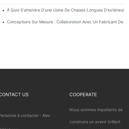
De Parasols De Plage
À Quoi S'attendre D'une Usine De Chaises Longues D'extérieur D
extérieur
Conceptions Sur Mesure : Collaboration Avec Un Fabricant De Ch
CONTACT US
COOPERATE
Nous sommes impatients de
Personne à contacter : Alex
construire un avenir brillant