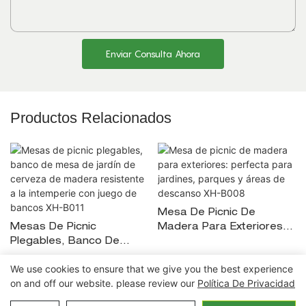
Enviar Consulta Ahora
Productos Relacionados
Mesa De Picnic De
Mesas De Picnic
Madera Para Exteriores:
Plegables, Banco De
Perfecta Para Jardines,
Mesa De Jardín De
Parques Y Áreas De
We use cookies to ensure that we give you the best experience
Cerveza De Madera
Descanso XH-B008
on and off our website. please review our
Política De Privacidad
Resistente A La
Copyright © 2026 Ningbo Xuanheng al aire
Intemperie Con Juego De
libre&Electrodomésticos Co., Ltd. |
Política de privacidad