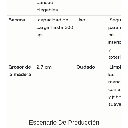
bancos
plegables
Bancos
capacidad de
Uso
Seguro
carga hasta 300
para uso
kg
en
interiore
y
exteriore
Grosor de
2.7 cm
Cuidado
Limpiar
la madera
las
mancha
con agu
y jabón
suave.
Escenario De Producción