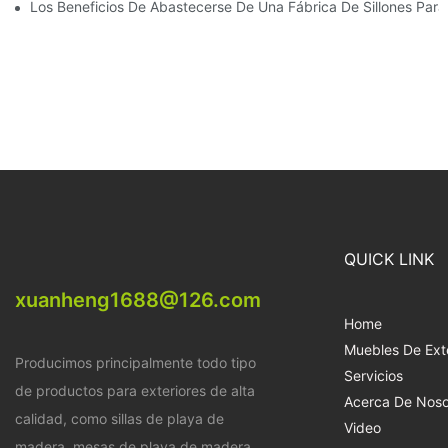
Los Beneficios De Abastecerse De Una Fábrica De Sillones Para 
QUICK LINK
xuanheng1688@126.com
Home
Muebles De Exte
Producimos principalmente todo tipo
Servicios
de productos para exteriores de alta
Acerca De Noso
calidad, como sillas de playa de
Video
madera, mesas de playa de madera,