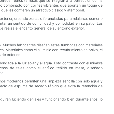
ofrecen tonos terrosos que se integran a la perfección con la
nudo combinado con cojines vibrantes que aportan un toque de
z que les confieren un atractivo clásico y atemporal.
 exterior, creando zonas diferenciadas para relajarse, comer o
entar un sentido de comunidad y comodidad en su patio. Las
 realza el encanto general de su entorno exterior.
ona. Muchos fabricantes diseñan estas tumbonas con materiales
les. Materiales como el aluminio con recubrimiento en polvo, el
 de exterior.
longada a la luz solar y al agua. Esto contrasta con el mimbre
chos de telas como el acrílico teñido en masa, diseñado
or.
seños modernos permiten una limpieza sencilla con solo agua y
hado de espuma de secado rápido que evita la retención de
eguirán luciendo geniales y funcionando bien durante años, lo