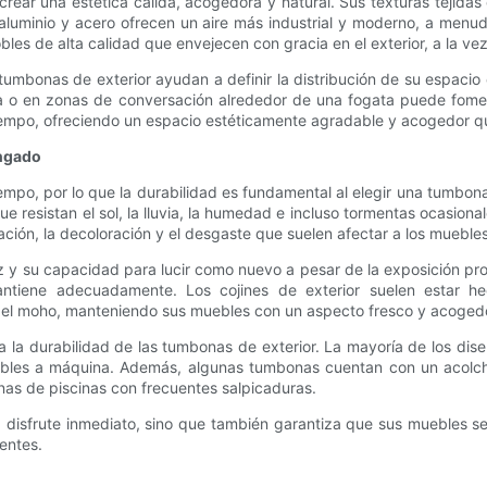
rear una estética cálida, acogedora y natural. Sus texturas tejidas 
 de aluminio y acero ofrecen un aire más industrial y moderno, a me
obles de alta calidad que envejecen con gracia en el exterior, a la ve
tumbonas de exterior ayudan a definir la distribución de su espacio
otra o en zonas de conversación alrededor de una fogata puede fom
iempo, ofreciendo un espacio estéticamente agradable y acogedor que
ongado
tiempo, por lo que la durabilidad es fundamental al elegir una tumb
que resistan el sol, la lluvia, la humedad e incluso tormentas ocasiona
dación, la decoloración y el desgaste que suelen afectar a los muebles
ez y su capacidad para lucir como nuevo a pesar de la exposición pro
antiene adecuadamente. Los cojines de exterior suelen estar he
 y el moho, manteniendo sus muebles con un aspecto fresco y acoged
a la durabilidad de las tumbonas de exterior. La mayoría de los di
avables a máquina. Además, algunas tumbonas cuentan con un acolc
nas de piscinas con frecuentes salpicaduras.
a disfrute inmediato, sino que también garantiza que sus muebles s
entes.