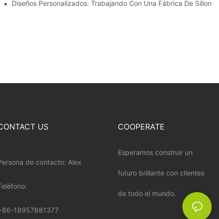
Diseños Personalizados: Trabajando Con Una Fábrica De Sillones
CONTACT US
COOPERATE
Esperamos construir un
Persona de contacto: Alex
futuro brillante con clientes
Teléfono:
de todo el mundo.
+86-18957881377