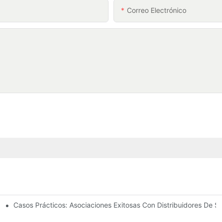
Correo Electrónico
Casos Prácticos: Asociaciones Exitosas Con Distribuidores De S
ado Para Las Necesidades De Su Negocio