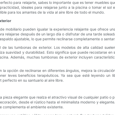
erfecto para relajarte, sabes lo importante que es tener muebles q
racticidad, ideales para relajarse junto a la piscina o tomar el so
ble para los amantes de la vida al aire libre de todo el mundo.
xterior
de mobiliario pueden igualar la experiencia relajante que ofrece u
relajarse después de un largo día o disfrutar de una tarde soleada. A
spaldo ajustable, lo que permite reclinarse completamente o sentars
 de las tumbonas de exterior. Los modelos de alta calidad suelen 
tiza suavidad y durabilidad. Esto significa que puede recostarse e
iscina. Además, muchas tumbonas de exterior incluyen característic
n la opción de reclinarse en diferentes ángulos, mejora la circulac
tener leves beneficios terapéuticos. Ya sea que esté leyendo un l
perfecto en su santuario al aire libre.
a pieza elegante que realza el atractivo visual de cualquier patio o 
 decoración, desde el rústico hasta el minimalista moderno y elegant
e complementa el ambiente existente.