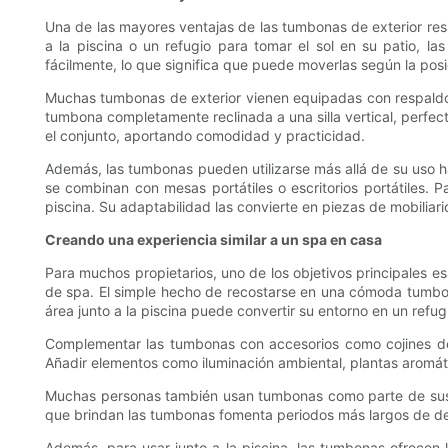
Una de las mayores ventajas de las tumbonas de exterior resid
a la piscina o un refugio para tomar el sol en su patio, la
fácilmente, lo que significa que puede moverlas según la posici
Muchas tumbonas de exterior vienen equipadas con respaldos 
tumbona completamente reclinada a una silla vertical, perfec
el conjunto, aportando comodidad y practicidad.
Además, las tumbonas pueden utilizarse más allá de su uso hab
se combinan con mesas portátiles o escritorios portátiles. 
piscina. Su adaptabilidad las convierte en piezas de mobiliario
Creando una experiencia similar a un spa en casa
Para muchos propietarios, uno de los objetivos principales es
de spa. El simple hecho de recostarse en una cómoda tumbon
área junto a la piscina puede convertir su entorno en un refugi
Complementar las tumbonas con accesorios como cojines de fe
Añadir elementos como iluminación ambiental, plantas aromát
Muchas personas también usan tumbonas como parte de sus rut
que brindan las tumbonas fomenta periodos más largos de des
Además, para usar junto a la piscina, las tumbonas ofrecen l