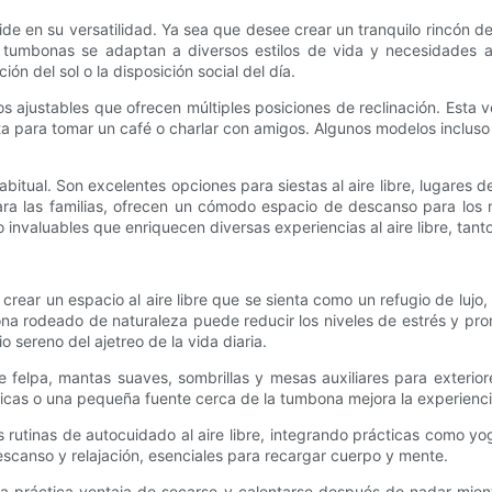
e en su versatilidad. Ya sea que desee crear un tranquilo rincón de
s tumbonas se adaptan a diversos estilos de vida y necesidades al a
ón del sol o la disposición social del día.
ajustables que ofrecen múltiples posiciones de reclinación. Esta v
ta para tomar un café o charlar con amigos. Algunos modelos inclus
itual. Son excelentes opciones para siestas al aire libre, lugares de
Para las familias, ofrecen un cómodo espacio de descanso para los 
 invaluables que enriquecen diversas experiencias al aire libre, tanto
 crear un espacio al aire libre que se sienta como un refugio de lu
a rodeado de naturaleza puede reducir los niveles de estrés y prom
o sereno del ajetreo de la vida diaria.
lpa, mantas suaves, sombrillas y mesas auxiliares para exteriores
icas o una pequeña fuente cerca de la tumbona mejora la experiencia
inas de autocuidado al aire libre, integrando prácticas como yoga,
canso y relajación, esenciales para recargar cuerpo y mente.
a práctica ventaja de secarse y calentarse después de nadar mientra