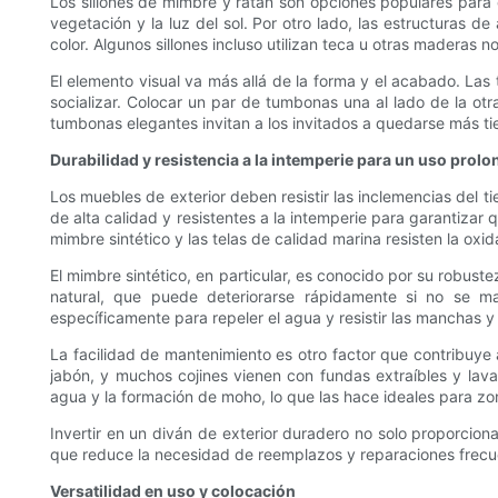
Los sillones de mimbre y ratán son opciones populares para c
vegetación y la luz del sol. Por otro lado, las estructuras
color. Algunos sillones incluso utilizan teca u otras maderas n
El elemento visual va más allá de la forma y el acabado. Las 
socializar. Colocar un par de tumbonas una al lado de la 
tumbonas elegantes invitan a los invitados a quedarse más t
Durabilidad y resistencia a la intemperie para un uso prol
Los muebles de exterior deben resistir las inclemencias del 
de alta calidad y resistentes a la intemperie para garantizar 
mimbre sintético y las telas de calidad marina resisten la oxi
El mimbre sintético, en particular, es conocido por su robust
natural, que puede deteriorarse rápidamente si no se m
específicamente para repeler el agua y resistir las manchas
La facilidad de mantenimiento es otro factor que contribuye 
jabón, y muchos cojines vienen con fundas extraíbles y l
agua y la formación de moho, lo que las hace ideales para zo
Invertir en un diván de exterior duradero no solo proporcion
que reduce la necesidad de reemplazos y reparaciones frecu
Versatilidad en uso y colocación