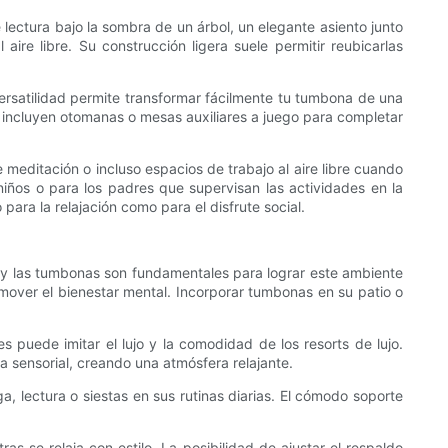
 lectura bajo la sombra de un árbol, un elegante asiento junto
ire libre. Su construcción ligera suele permitir reubicarlas
ersatilidad permite transformar fácilmente tu tumbona de una
o incluyen otomanas o mesas auxiliares a juego para completar
 meditación o incluso espacios de trabajo al aire libre cuando
niños o para los padres que supervisan las actividades en la
 para la relajación como para el disfrute social.
jo, y las tumbonas son fundamentales para lograr este ambiente
over el bienestar mental. Incorporar tumbonas en su patio o
 puede imitar el lujo y la comodidad de los resorts de lujo.
 sensorial, creando una atmósfera relajante.
 lectura o siestas en sus rutinas diarias. El cómodo soporte
s se relaja con estilo. La posibilidad de ajustar el respaldo