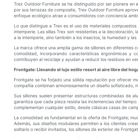
Trex Outdoor Furniture se ha distinguido por ser pionera en e
por sus terrazas de composite, Trex Outdoor Furniture aprove
enfoque ecológico atrae a consumidores con conciencia ambient
Lo que distingue a Trex es el uso de materiales compuestos 
intemperie. Las sillas Trex son resistentes a la decoloración, l
a la intemperie, sino también a los insectos, la humedad y la
La marca ofrece una amplia gama de sillones en diferentes co
comodidad, incorporando características ergonómicas y co
contribuyen al reciclaje y ayudan a reducir los residuos en ver
Frontgate: Llevando el lujo estilo resort al aire libre del hog
Frontgate se ha forjado una sólida reputación por ofrecer mue
compañía combinan armoniosamente un diseño sofisticado, ma
Sus sillones suelen presentar estructuras combinadas de alu
garantiza que cada pieza resista las inclemencias del tiempo
complementan cualquier estilo, desde clásicas casas de ca
La comodidad es fundamental en la oferta de Frontgate; mucho
Además, sus diseños modulares permiten a los clientes crear
solitario o recibir invitados, los sillones de exterior de Front