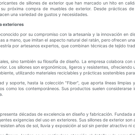
abricantes de sillones de exterior que han marcado un hito en cal
su próxima compra de muebles de exterior. Desde prácticas de 
isfacen una variedad de gustos y necesidades.
a exteriores
reconocido por su compromiso con la artesanía y la innovación en di
jidas a mano, que imitan el aspecto natural del ratán, pero ofrecen un
estría por artesanos expertos, que combinan técnicas de tejido trad
iales, sino también su filosofía de diseño. La empresa colabora con
xterior. Los sillones son ergonómicos, ligeros y resistentes, ofreciend
iente, utilizando materiales reciclables y prácticas sostenibles par
d y soporte, hasta la colección "Fiber", que aporta líneas limpias 
icos como los contemporáneos. Sus productos suelen considerarse i
a.
epresenta décadas de excelencia en diseño y fabricación. Fundada a 
xigentes exigencias del uso en exteriores. Sus sillones de exterior 
sisten años de sol, lluvia y exposición al sol sin perder atractivo n