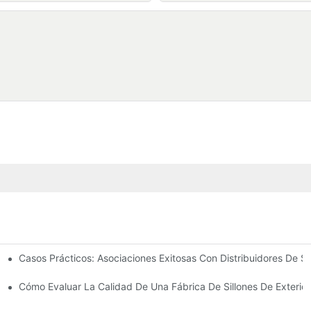
Casos Prácticos: Asociaciones Exitosas Con Distribuidores De S
ado Para Las Necesidades De Su Negocio
Exteriores
Cómo Evaluar La Calidad De Una Fábrica De Sillones De Exterior