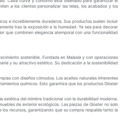
dad. Cada curva y contorno está diseñado para garantizar el
en a los clientes personalizar las telas, los acabados y los
icos e increíblemente duraderos. Sus productos suelen incluir
idamente tras la exposición a la humedad. Ya sea para decorar
rior que combinen elegancia atemporal con una funcionalidad
bastecimiento sostenible. Fundada en Malasia y con operaciones
rie y su atractivo estético. Su dedicación a la sostenibilidad
limpias con diseños cómodos. Los aceites naturales inherentes
ratamientos químicos. Esto garantiza que los productos Gloster
 la estética del mimbre tradicional con la durabilidad moderna.
muebles de exterior ecológicos. Las piezas de Gloster no solo
e los recursos, garantizando que su compra respalde tanto la