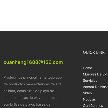
QUICK LINK
xuanheng1688@126.com
Home
Muebles De Exte
Producimos principalmente todo tipo
Servicios
de productos para exteriores de alta
Acerca De Noso
calidad, como sillas de playa de
Video
madera, mesas de playa de madera,
Noticias
sombrillas de playa, bases de
Contáctenos