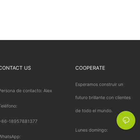
CONTACT US
COOPERATE
Esperamos construir un
Persona de contacto: Alex
futuro brillante con clientes
Teléfono:
de todo el mundo.
+86-18957881377
Lunes domingo:
WhatsApp: