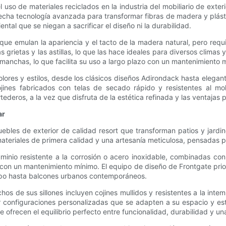
l uso de materiales reciclados en la industria del mobiliario de ex
cha tecnología avanzada para transformar fibras de madera y plástic
al que se niegan a sacrificar el diseño ni la durabilidad.
que emulan la apariencia y el tacto de la madera natural, pero re
as grietas y las astillas, lo que las hace ideales para diversos climas
s manchas, lo que facilita su uso a largo plazo con un mantenimiento 
lores y estilos, desde los clásicos diseños Adirondack hasta elega
jines fabricados con telas de secado rápido y resistentes al mo
tederos, a la vez que disfruta de la estética refinada y las ventajas p
ar
bles de exterior de calidad resort que transforman patios y jardine
teriales de primera calidad y una artesanía meticulosa, pensadas p
minio resistente a la corrosión o acero inoxidable, combinadas co
 con un mantenimiento mínimo. El equipo de diseño de Frontgate prior
mpo hasta balcones urbanos contemporáneos.
s de sus sillones incluyen cojines mullidos y resistentes a la inte
 configuraciones personalizadas que se adapten a su espacio y esti
gate ofrecen el equilibrio perfecto entre funcionalidad, durabilidad y u