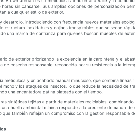
nas Brown Jordan es su meticulosa atención al detalle y la comodi
horas sin cansarse. Sus amplias opciones de personalización permit
an a cualquier estilo de exterior.
 desarrollo, introduciendo con frecuencia nuevos materiales ecológ
s de estructura inoxidables y cojines transpirables que se secan ráp
iendo una marca de confianza para quienes buscan muebles de exte
ario de exterior priorizando la excelencia en la carpintería y el a
a de cosecha responsable, reconocida por su resistencia a la intempe
iería meticulosa y un acabado manual minucioso, que combina líneas 
 el moho y los ataques de insectos, lo que reduce la necesidad de t
lando una encantadora pátina plateada con el tiempo.
as sintéticas tejidas a partir de materiales reciclables, combinando
 y una huella ambiental mínima responde a la creciente demanda de 
ino que también reflejan un compromiso con la gestión responsable d
dos