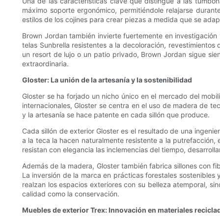
Una de las características clave que distingue a las tumbo
máximo soporte ergonómico, permitiéndole relajarse durante 
estilos de los cojines para crear piezas a medida que se adapt
Brown Jordan también invierte fuertemente en investigación y
telas Sunbrella resistentes a la decoloración, revestimiento
un resort de lujo o un patio privado, Brown Jordan sigue s
extraordinaria.
Gloster: La unión de la artesanía y la sostenibilidad
Gloster se ha forjado un nicho único en el mercado del mobili
internacionales, Gloster se centra en el uso de madera de tec
y la artesanía se hace patente en cada sillón que produce.
Cada sillón de exterior Gloster es el resultado de una ingen
a la teca la hacen naturalmente resistente a la putrefacción,
resistan con elegancia las inclemencias del tiempo, desarrol
Además de la madera, Gloster también fabrica sillones con fibr
La inversión de la marca en prácticas forestales sostenibles
realzan los espacios exteriores con su belleza atemporal, s
calidad como la conservación.
Muebles de exterior Trex: Innovación en materiales recicla