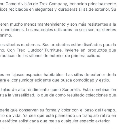
terior. Como división de Trex Company, conocida principalmente
os reciclados en elegantes y duraderas sillas de exterior. Su
quieren mucho menos mantenimiento y son más resistentes a la
 y condiciones. Los materiales utilizados no solo son resistentes
mínimo.
ntes siluetas modernas. Sus productos están diseñados para la
ho. Con Trex Outdoor Furniture, invierte en productos que
rácticas de los sillones de exterior de primera calidad.
s en lujosos espacios habitables. Las sillas de exterior de la
ara el consumidor exigente que busca comodidad y estilo.
n telas de alto rendimiento como Sunbrella. Esta combinación
iza la versatilidad, lo que da como resultado colecciones que
mperie que conservan su forma y color con el paso del tiempo.
lo de vida. Ya sea que esté planeando un tranquilo retiro en
na estética sofisticada que realza cualquier espacio exterior.