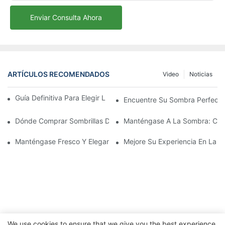
Enviar Consulta Ahora
ARTÍCULOS RECOMENDADOS
Video
Noticias
Guía Definitiva Para Elegir La Sombrilla De Playa Perfecta
Encuentre Su Sombra Perfecta
Dónde Comprar Sombrillas De Playa: Las Mejores Tiendas Para
Manténgase A La Sombra: Comp
Manténgase Fresco Y Elegante Con Las Mejores Sombrillas De Pl
Mejore Su Experiencia En La P
We use cookies to ensure that we give you the best experience