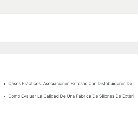
Casos Prácticos: Asociaciones Exitosas Con Distribuidores De S
ado Para Las Necesidades De Su Negocio
Exteriores
Cómo Evaluar La Calidad De Una Fábrica De Sillones De Exterior