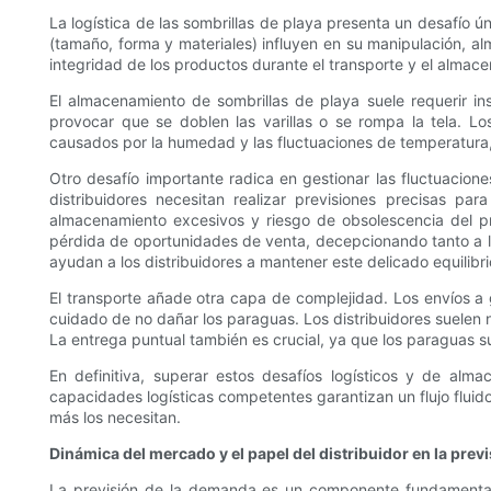
La logística de las sombrillas de playa presenta un desafío 
(tamaño, forma y materiales) influyen en su manipulación, al
integridad de los productos durante el transporte y el almac
El almacenamiento de sombrillas de playa suele requerir in
provocar que se doblen las varillas o se rompa la tela. Lo
causados ​​por la humedad y las fluctuaciones de temperatura, 
Otro desafío importante radica en gestionar las fluctuacio
distribuidores necesitan realizar previsiones precisas p
almacenamiento excesivos y riesgo de obsolescencia del pr
pérdida de oportunidades de venta, decepcionando tanto a los
ayudan a los distribuidores a mantener este delicado equilibri
El transporte añade otra capa de complejidad. Los envíos a
cuidado de no dañar los paraguas. Los distribuidores suelen 
La entrega puntual también es crucial, ya que los paraguas s
En definitiva, superar estos desafíos logísticos y de alma
capacidades logísticas competentes garantizan un flujo fluid
más los necesitan.
Dinámica del mercado y el papel del distribuidor en la pre
La previsión de la demanda es un componente fundamental 