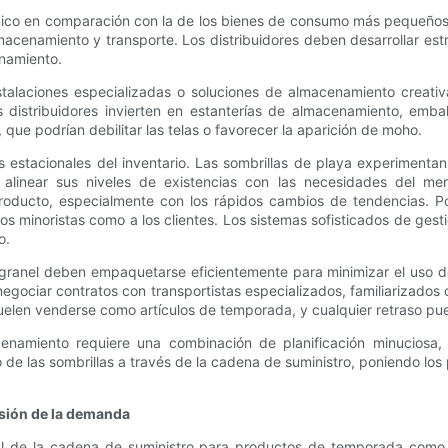
único en comparación con la de los bienes de consumo más pequeños o 
macenamiento y transporte. Los distribuidores deben desarrollar estr
enamiento.
stalaciones especializadas o soluciones de almacenamiento creati
s distribuidores invierten en estanterías de almacenamiento, emba
que podrían debilitar las telas o favorecer la aparición de moho.
nes estacionales del inventario. Las sombrillas de playa experimen
ara alinear sus niveles de existencias con las necesidades del 
oducto, especialmente con los rápidos cambios de tendencias. Por
 minoristas como a los clientes. Los sistemas sofisticados de gestió
o.
 granel deben empaquetarse eficientemente para minimizar el uso de
negociar contratos con transportistas especializados, familiarizados
uelen venderse como artículos de temporada, y cualquier retraso pue
cenamiento requiere una combinación de planificación minuciosa, 
o de las sombrillas a través de la cadena de suministro, poniendo l
visión de la demanda
de la cadena de suministro para productos de temporada como la