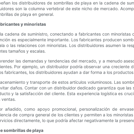
eñan los distribuidores de sombrillas de playa en la cadena de sum
ribuidores son la columna vertebral de este nicho de mercado. Acom
brillas de playa en general.
abricantes y minoristas
la cadena de suministro, conectando a fabricantes con minoristas o
 función es especialmente importante. Los fabricantes producen somb
la o las relaciones con minoristas. Los distribuidores asumen la re
ntes tamaños y escalas.
mprender las demandas y tendencias del mercado, y a menudo asesor
clientes. Por ejemplo, un distribuidor podría observar una crecient
os fabricantes, los distribuidores ayudan a dar forma a los producto
macenamiento y transporte de estos artículos voluminosos. Las somb
itar daños. Contar con un distribuidor dedicado garantiza que las 
ucto y la satisfacción del cliente. Esta experiencia logística es cruc
s ventas.
alor añadido, como apoyo promocional, personalización de envases
iencia de compra general de los clientes y permiten a los minoristas
y servicios directamente, lo que podría afectar negativamente la prese
de sombrillas de playa