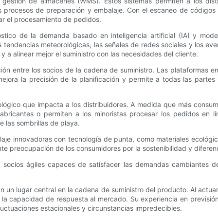
estión de almacenes (WMS). Estos sistemas permiten a los distri
los procesos de preparación y embalaje. Con el escaneo de códigos d
ar el procesamiento de pedidos.
ico de la demanda basado en inteligencia artificial (IA) y mode
las tendencias meteorológicas, las señales de redes sociales y los 
y a alinear mejor el suministro con las necesidades del cliente.
ión entre los socios de la cadena de suministro. Las plataformas en
 mejora la precisión de la planificación y permite a todas las part
ológico que impacta a los distribuidores. A medida que más consumid
s fabricantes o permiten a los minoristas procesar los pedidos en
 las sombrillas de playa.
laje innovadoras con tecnología de punta, como materiales ecológic
nte preocupación de los consumidores por la sostenibilidad y difere
 en socios ágiles capaces de satisfacer las demandas cambiantes de
an un lugar central en la cadena de suministro del producto. Al actua
 la capacidad de respuesta al mercado. Su experiencia en previsió
luctuaciones estacionales y circunstancias impredecibles.