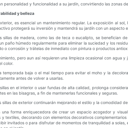
ersonalidad y funcionalidad a su jardín, convirtiendo las zonas de 
abilidad y belleza
terior, es esencial un mantenimiento regular. La exposición al sol, 
activo protegerá su inversión y mantendrá su jardín con un aspecto e
s sillas de madera, como las de teca o eucalipto, se benefician de 
 un paño húmedo regularmente para eliminar la suciedad y los residuo
ido o corrosión y trátelas de inmediato con pintura o productos antiox
nimiento, pero aun así requieren una limpieza ocasional con agua y 
l color.
la temporada baja o el mal tiempo para evitar el moho y la decolora
tamente antes de volver a usarlas.
illas en el interior o usar fundas de alta calidad, prolonga consider
stes en las bisagras, a fin de mantenerlas funcionales y seguras.
 sillas de exterior continuarán mejorando el estilo y la comodidad 
s una forma enriquecedora de crear un espacio acogedor y visual
s y textiles, decorando con elementos decorativos complementarios
 recibir invitados o para disfrutar de momentos de tranquilidad a sola