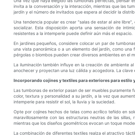
Una vez que haya elegido las tumbonas perfectas, pensar est
invita a la conversación y la interacción, mientras que las t
jardín y el número de invitados que espera al decidir la distri
Una tendencia popular es crear "salas de estar al aire libre
socializar. Esta disposición aporta una sensación de int
resistentes a la intemperie puede definir aún más el espacio.
En jardines pequeños, considere colocar un par de tumbonas u
una vista panorámica o a un elemento del jardín, como una f
pérgolas o biombos pueden crear diversos ambientes en el mis
La iluminación también influye en la creación de ambiente al 
anochecer y proyectan una luz cálida y acogedora. La clave 
Incorporando cojines y textiles para exteriores para estil
Las tumbonas de exterior pasan de ser muebles puramente func
color, textura y personalidad a su jardín, a la vez que aumenta
intemperie para resistir el sol, la lluvia y la suciedad.
Opte por cojines hechos de telas como acrílico teñido en sol
maravillosamente con las estructuras neutras de las sillas,
mientras que los diseños geométricos evocan un toque moderno.
La combinación de diferentes textiles realza el atractivo tác