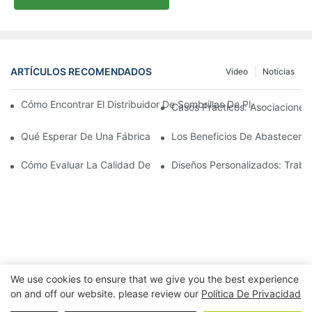
ARTÍCULOS RECOMENDADOS
Video
Noticias
Cómo Encontrar El Distribuidor De Sombrillas De Playa Adecu
Casos Prácticos: Asociaciones 
Qué Esperar De Una Fábrica Líder De Sillones Para Exteriores
Los Beneficios De Abastecerse 
Cómo Evaluar La Calidad De Una Fábrica De Sillones De Exterio
Diseños Personalizados: Traba
We use cookies to ensure that we give you the best experience
on and off our website. please review our
Política De Privacidad
Copyright © 2026 Ningbo Xuanheng al aire
libre&Electrodomésticos Co., Ltd. |
Política de privacidad