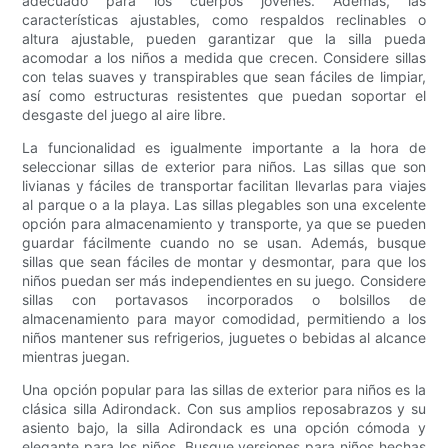
adecuado para los cuerpos jóvenes. Además, las
características ajustables, como respaldos reclinables o
altura ajustable, pueden garantizar que la silla pueda
acomodar a los niños a medida que crecen. Considere sillas
con telas suaves y transpirables que sean fáciles de limpiar,
así como estructuras resistentes que puedan soportar el
desgaste del juego al aire libre.
La funcionalidad es igualmente importante a la hora de
seleccionar sillas de exterior para niños. Las sillas que son
livianas y fáciles de transportar facilitan llevarlas para viajes
al parque o a la playa. Las sillas plegables son una excelente
opción para almacenamiento y transporte, ya que se pueden
guardar fácilmente cuando no se usan. Además, busque
sillas que sean fáciles de montar y desmontar, para que los
niños puedan ser más independientes en su juego. Considere
sillas con portavasos incorporados o bolsillos de
almacenamiento para mayor comodidad, permitiendo a los
niños mantener sus refrigerios, juguetes o bebidas al alcance
mientras juegan.
Una opción popular para las sillas de exterior para niños es la
clásica silla Adirondack. Con sus amplios reposabrazos y su
asiento bajo, la silla Adirondack es una opción cómoda y
elegante para los niños. Busque versiones para niños hechas