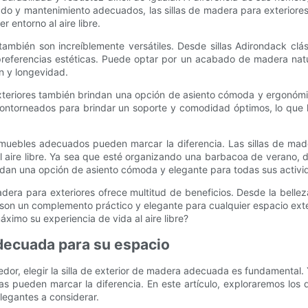
dado y mantenimiento adecuados, las sillas de madera para exteriore
r entorno al aire libre.
 también son increíblemente versátiles. Desde sillas Adirondack cl
preferencias estéticas. Puede optar por un acabado de madera natura
n y longevidad.
 exteriores también brindan una opción de asiento cómoda y ergonómi
ontorneados para brindar un soporte y comodidad óptimos, lo que la
 muebles adecuados pueden marcar la diferencia. Las sillas de mad
al aire libre. Ya sea que esté organizando una barbacoa de verano, 
ndan una opción de asiento cómoda y elegante para todas sus activida
madera para exteriores ofrece multitud de beneficios. Desde la bell
or son un complemento práctico y elegante para cualquier espacio exte
áximo su experiencia de vida al aire libre?
 adecuada para su espacio
or, elegir la silla de exterior de madera adecuada es fundamental.
adas pueden marcar la diferencia. En este artículo, exploraremos los 
legantes a considerar.