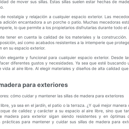
ilidad de mover sus sillas. Estas sillas suelen estar hechas de mad
o.
de nostalgia y relajación a cualquier espacio exterior. Las mecedo
a adición encantadora a un porche o patio. Muchas mecedoras est
perie, lo que permite a los propietarios disfrutarlas durante todo el 
ante tener en cuenta la calidad de los materiales y la construcci
mposición, así como acabados resistentes a la intemperie que prote
 en su espacio exterior.
ión elegante y funcional para cualquier espacio exterior. Desde l
facer diferentes gustos y necesidades. Ya sea que esté buscando un 
a al aire libre. Al elegir materiales y diseños de alta calidad que 
 madera para exteriores
riores: cómo cuidar y mantener las sillas de madera para exteriores
re, ya sea en el jardín, el patio o la terraza. ¿Y qué mejor manera 
toque de calidez y carácter a su espacio al aire libre, sino que 
de madera para exterior sigan siendo resistentes y en óptimas 
 prácticas para mantener y cuidar sus sillas de madera para ext