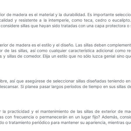
rior de madera es el material y la durabilidad. Es importante seleccio
 calidad y resistente a la intemperie, como teca, cedro o eucalipt
considere sillas que hayan sido tratadas con una capa protectora o
terior de madera es el estilo y el diseño. Las sillas deben complemen
or de las sillas, así como cualquier característica adicional como 
 y sillas de comedor. Elija un estilo que no sólo luzca genial sino 
ibre, así que asegúrese de seleccionar sillas diseñadas teniendo en
scansar. Si planea pasar largos períodos de tiempo en sus sillas de 
la practicidad y el mantenimiento de las sillas de exterior de ma
as con frecuencia o permanecerán en un lugar fijo? Además, conside
ado o tratamiento periódico para mantener su apariencia, mientras q