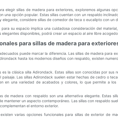
 elegir sillas de madera para exteriores, exploremos algunas opcio
son una opción popular. Estas sillas cuentan con un respaldo inclina
elegante, considere sillas de comedor de teca o eucalipto con un di
 para su espacio implica una cuidadosa consideración del material, 
s elegantes disponibles, podrá crear un espacio al aire libre acoged
onales para sillas de madera para exteriore
es adecuados puede marcar la diferencia. Las sillas de madera para e
s Adirondack hasta los modernos diseños con respaldo, existen nume
es la clásica silla Adirondack. Estas sillas son conocidas por sus 
l paisaje. Las sillas Adirondack suelen estar hechas de cedro o tec
en en una variedad de acabados y colores, lo que permite a los p
s de madera con respaldo son una alternativa elegante. Estas sill
 de mantener un aspecto contemporáneo. Las sillas con respaldo sue
complementan el entorno exterior.
xisten varias opciones funcionales para sillas de exterior de mad