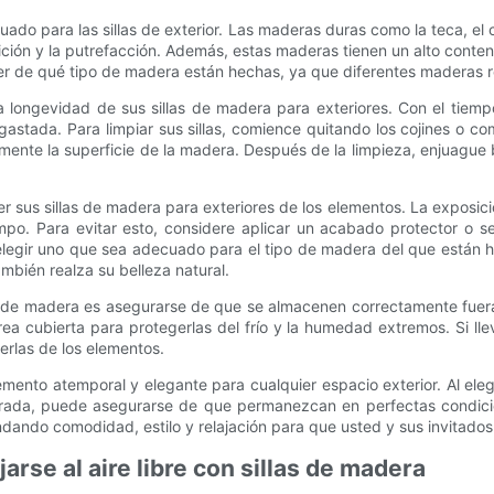
uado para las sillas de exterior. Las maderas duras como la teca, e
ción y la putrefacción. Además, estas maderas tienen un alto conten
ber de qué tipo de madera están hechas, ya que diferentes maderas r
 la longevidad de sus sillas de madera para exteriores. Con el tiem
stada. Para limpiar sus sillas, comience quitando los cojines o c
ente la superficie de la madera. Después de la limpieza, enjuague 
sus sillas de madera para exteriores de los elementos. La exposición 
po. Para evitar esto, considere aplicar un acabado protector o 
legir uno que sea adecuado para el tipo de madera del que están he
mbién realza su belleza natural.
or de madera es asegurarse de que se almacenen correctamente fuer
rea cubierta para protegerlas del frío y la humedad extremos. Si lleva
erlas de los elementos.
mento atemporal y elegante para cualquier espacio exterior. Al elegir
rada, puede asegurarse de que permanezcan en perfectas condici
dando comodidad, estilo y relajación para que usted y sus invitados 
arse al aire libre con sillas de madera