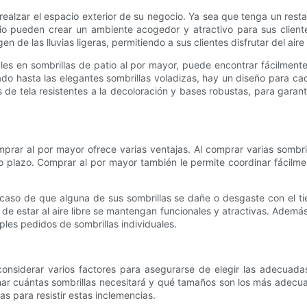
realzar el espacio exterior de su negocio. Ya sea que tenga un rest
atio pueden crear un ambiente acogedor y atractivo para sus client
n de las lluvias ligeras, permitiendo a sus clientes disfrutar del ai
es en sombrillas de patio al por mayor, puede encontrar fácilment
do hasta las elegantes sombrillas voladizas, hay un diseño para ca
de tela resistentes a la decoloración y bases robustas, para garanti
mprar al por mayor ofrece varias ventajas. Al comprar varias somb
go plazo. Comprar al por mayor también le permite coordinar fácilmen
aso de que alguna de sus sombrillas se dañe o desgaste con el ti
de estar al aire libre se mantengan funcionales y atractivas. Ademá
ples pedidos de sombrillas individuales.
considerar varios factores para asegurarse de elegir las adecuad
nar cuántas sombrillas necesitará y qué tamaños son los más adecua
das para resistir estas inclemencias.